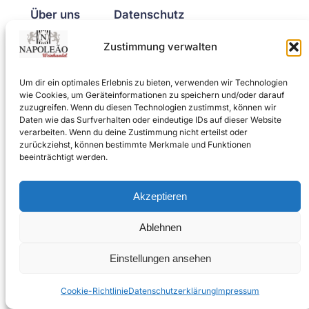
Über uns
Datenschutz
Impressum
Datenschutzerklärung
Zustimmung verwalten
Geschichte
Allgemeine Geschäftsbedingungen
Karriere
Kontaktiere uns
Um dir ein optimales Erlebnis zu bieten, verwenden wir Technologien
Social
wie Cookies, um Geräteinformationen zu speichern und/oder darauf
zuzugreifen. Wenn du diesen Technologien zustimmst, können wir
Facebook
Daten wie das Surfverhalten oder eindeutige IDs auf dieser Website
verarbeiten. Wenn du deine Zustimmung nicht erteilst oder
Instagram
zurückziehst, können bestimmte Merkmale und Funktionen
Twitter/X
beeinträchtigt werden.
Akzeptieren
Gestaltet mit
WordPress
Ablehnen
Einstellungen ansehen
Die durchgestrichenen Preise entsprechen dem bisherigen
Preis in diesem Online-Shop.
Cookie-Richtlinie
Datenschutzerklärung
Impressum